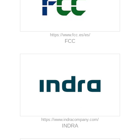
https://www.fcc.es/es/
FCC
https://www.indracompany.com/
INDRA