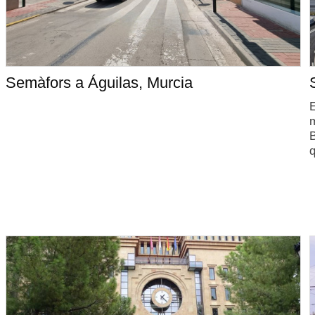
Semàfors a Águilas, Murcia
E
m
B
q