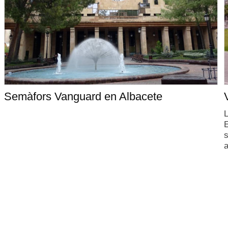
Semàfors Vanguard en Albacete
L
E
s
a