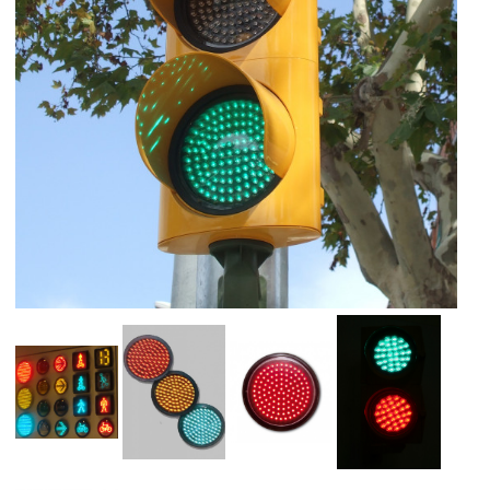
ESP
CAT
ENG