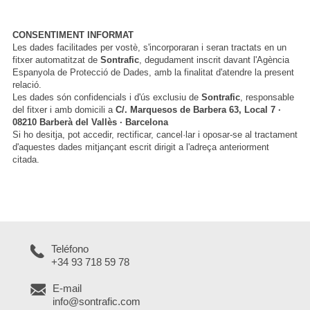
CONSENTIMENT INFORMAT
Les dades facilitades per vostè, s'incorporaran i seran tractats en un
fitxer automatitzat de
Sontrafic
, degudament inscrit davant l'Agència
Espanyola de Protecció de Dades, amb la finalitat d'atendre la present
relació.
Les dades són confidencials i d'ús exclusiu de
Sontrafic
, responsable
del fitxer i amb domicili a
C/. Marquesos de Barbera 63, Local 7 ·
08210 Barberà del Vallès · Barcelona
Si ho desitja, pot accedir, rectificar, cancel·lar i oposar-se al tractament
d'aquestes dades mitjançant escrit dirigit a l'adreça anteriorment
citada.
Teléfono
+34 93 718 59 78
E-mail
info@sontrafic.com